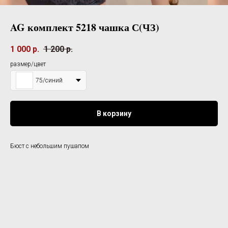
AG комплект 5218 чашка С(ЧЗ)
1 000
р.
1 200
р.
размер/цвет
75/синий
В корзину
Бюст с небольшим пушапом