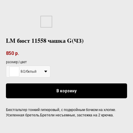
LM бюст 11558 чашка G(ЧЗ)
850
р.
размер/цвет
80/белый
В корзину
Бюстгальтер тонкий гипюровый, с подкройным бочком на хлопке.
Усиленная бретель.Бретели несъемные, застежка на 2 крючка.