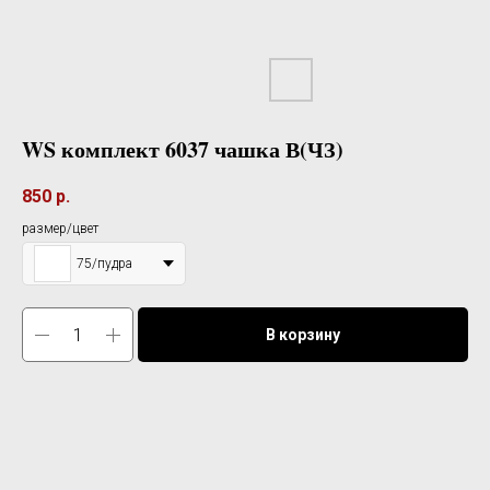
WS комплект 6037 чашка В(ЧЗ)
850
р.
размер/цвет
75/пудра
В корзину