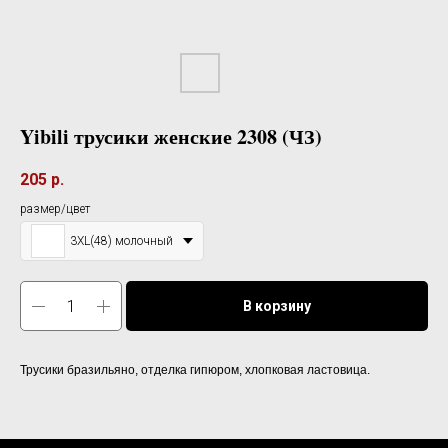
Yibili трусики женские 2308 (ЧЗ)
205
р.
размер/цвет
3XL(48) молочный
В корзину
Трусики бразильяно, отделка гипюром, хлопковая ластовица.