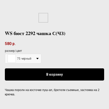
WS бюст 2292 чашка С(ЧЗ)
580
р.
размер/цвет
75 черный
В корзину
Чашка поролн на косточке пуш-ап, бретели съемные, застежка на 2
крючка.