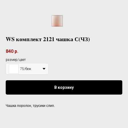
WS комплект 2121 чашка С(ЧЗ)
840
р.
размер/цвет
75/беж
В корзину
Чашка поролон, трусики слип.