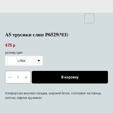
AS трусики слип Р6529(ЧЗ)
475
р.
размер/цвет
L/беж
В корзину
Комфортная высокая посадка, широкий бочок, хлопковая ластовица,
сеточка, отделка кружевом.