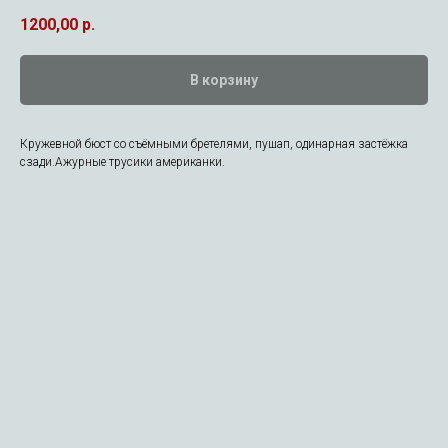
1200,00
р.
В корзину
Кружевной бюст со съёмными бретелями, пушап, одинарная застёжка
сзади.Ажурные трусики американки.